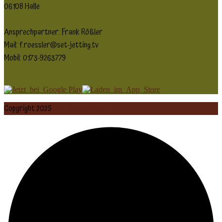
06108 Halle
Ansprechpartner: Frank Rößler
Mail: f.roessler@set-jetting.tv
Mobil: 0173-9263779
Copyright 2025
Set-Jetting GmbH