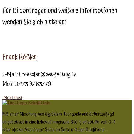
Für Bildanfragen und weitere Informationen
wenden Sie sich bitte an:
Frank Rößler
E-Mail: f.roessler@set-jetting.tv
Mobil: 0173-92 637 79
Next Post
Mit einer Mischung aus digitalem Tourguide und Schnitzeljagd
eingebettet in eine liebevoll magische Story erlebt ihr vor Ort
interaktive Abenteuer Seite an Seite mit den Raxlifaxen.